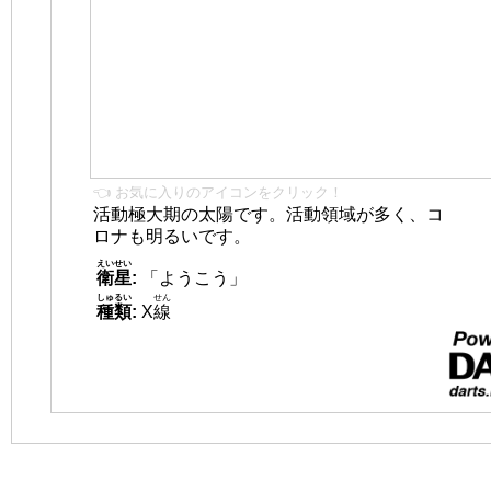
👈 お気に入りのアイコンをクリック！
活動極大期の太陽です。活動領域が多く、コ
ロナも明るいです。
えいせい
衛星
:
「ようこう」
しゅるい
せん
種類
:
X
線