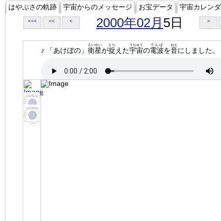
はやぶさの軌跡
宇宙からのメッセージ
お宝データ
宇宙カレンダ
2000年02月
5日
<<<
<<
<
>
えいせい
とら
うちゅう
でんぱ
おと
♪ 「あけぼの」
衛星
が
捉
えた
宇宙
の
電波
を
音
にしました。