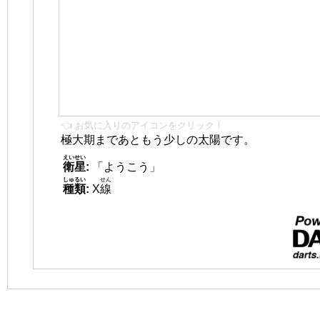
👈 お気に入りのアイコンをクリック！
極大期まであともう少しの太陽です。
えいせい
衛星
:
「ようこう」
しゅるい
せん
種類
:
X
線