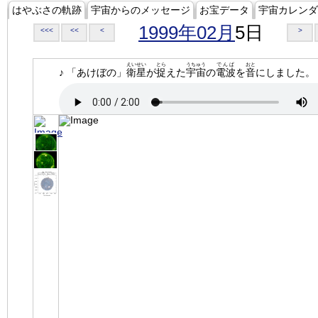
はやぶさの軌跡
宇宙からのメッセージ
お宝データ
宇宙カレンダ
1999年02月
5日
<<<
<<
<
>
えいせい
とら
うちゅう
でんぱ
おと
♪ 「あけぼの」
衛星
が
捉
えた
宇宙
の
電波
を
音
にしました。