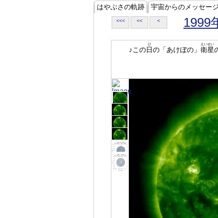
はやぶさの軌跡
宇宙からのメッセー
1999
<<<
<<
<
ひ
えいせい
♪この
日
の「あけぼの」
衛星