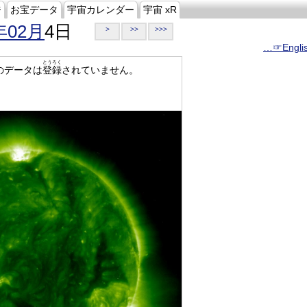
ジ
お宝データ
宇宙カレンダー
宇宙 xR
年02月
4日
>
>>
>>>
…☞Engli
とうろく
のデータは
登録
されていません。