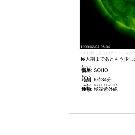
👈 お気に入りのアイコンをク
極大期まであともう少し
えいせい
衛星
:
SOHO
じこく
時刻
:
6時34分
しゅるい
きょくたんしがいせん
種類
:
極端紫外線