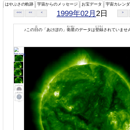
はやぶさの軌跡
宇宙からのメッセージ
お宝データ
宇宙カレンダ
1999年02月
2日
<<<
<<
<
>
ひ
えいせい
とうろく
♪この
日
の「あけぼの」
衛星
のデータは
登録
されていませ