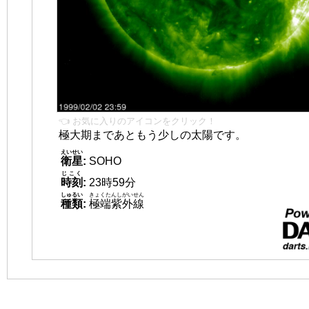
👈 お気に入りのアイコンをクリック！
極大期まであともう少しの太陽です。
えいせい
衛星
:
SOHO
じこく
時刻
:
23時59分
しゅるい
きょくたんしがいせん
種類
:
極端紫外線