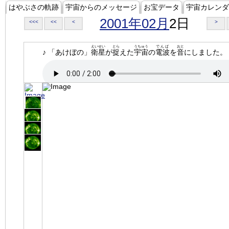
はやぶさの軌跡
宇宙からのメッセージ
お宝データ
宇宙カレンダ
2001年02月
2日
<<<
<<
<
>
えいせい
とら
うちゅう
でんぱ
おと
♪ 「あけぼの」
衛星
が
捉
えた
宇宙
の
電波
を
音
にしました。