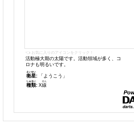
👈 お気に入りのアイコンをクリック！
活動極大期の太陽です。活動領域が多く、コ
ロナも明るいです。
えいせい
衛星
:
「ようこう」
しゅるい
せん
種類
:
X
線