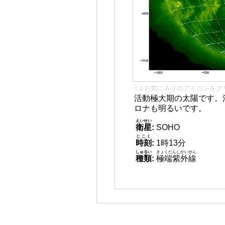
👈 お気に入りのアイコンをク
活動極大期の太陽です。
ロナも明るいです。
えいせい
衛星
:
SOHO
じこく
時刻
:
1時13分
しゅるい
きょくたんしがいせん
種類
:
極端紫外線