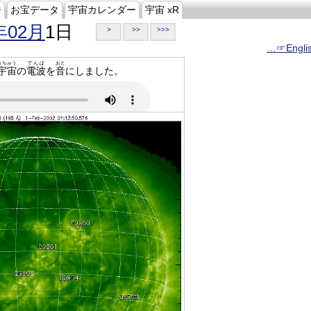
ジ
お宝データ
宇宙カレンダー
宇宙 xR
年02月
1日
>
>>
>>>
…☞Engli
うちゅう
でんぱ
おと
宇宙
の
電波
を
音
にしました。