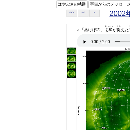
はやぶさの軌跡
宇宙からのメッセー
2002
<<<
<<
<
えいせい
とら
♪ 「あけぼの」
衛星
が
捉
えた