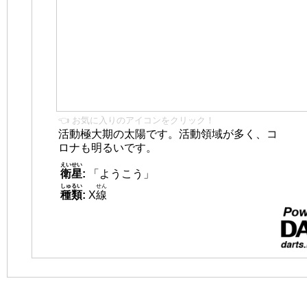
👈 お気に入りのアイコンをクリック！
活動極大期の太陽です。活動領域が多く、コ
ロナも明るいです。
えいせい
衛星
:
「ようこう」
しゅるい
せん
種類
:
X
線