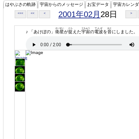
はやぶさの軌跡
宇宙からのメッセージ
お宝データ
宇宙カレンダ
2001年02月
28日
<<<
<<
<
>
えいせい
とら
うちゅう
でんぱ
おと
♪ 「あけぼの」
衛星
が
捉
えた
宇宙
の
電波
を
音
にしました。