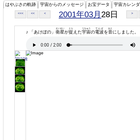
はやぶさの軌跡
宇宙からのメッセージ
お宝データ
宇宙カレンダ
2001年03月
28日
<<<
<<
<
>
えいせい
とら
うちゅう
でんぱ
おと
♪ 「あけぼの」
衛星
が
捉
えた
宇宙
の
電波
を
音
にしました。