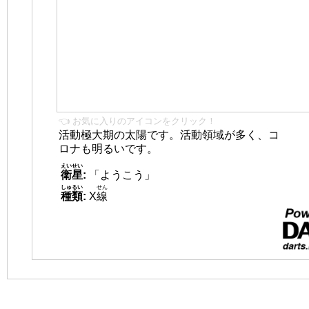
👈 お気に入りのアイコンをクリック！
活動極大期の太陽です。活動領域が多く、コ
ロナも明るいです。
えいせい
衛星
:
「ようこう」
しゅるい
せん
種類
:
X
線