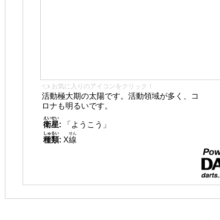
👈 お気に入りのアイコンをクリック！
活動極大期の太陽です。活動領域が多く、コ
ロナも明るいです。
えいせい
衛星
:
「ようこう」
しゅるい
せん
種類
:
X
線