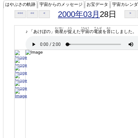
はやぶさの軌跡
宇宙からのメッセージ
お宝データ
宇宙カレンダ
2000年03月
28日
<<<
<<
<
>
えいせい
とら
うちゅう
でんぱ
おと
♪ 「あけぼの」
衛星
が
捉
えた
宇宙
の
電波
を
音
にしました。