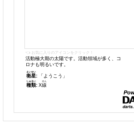
👈 お気に入りのアイコンをクリック！
活動極大期の太陽です。活動領域が多く、コ
ロナも明るいです。
えいせい
衛星
:
「ようこう」
しゅるい
せん
種類
:
X
線