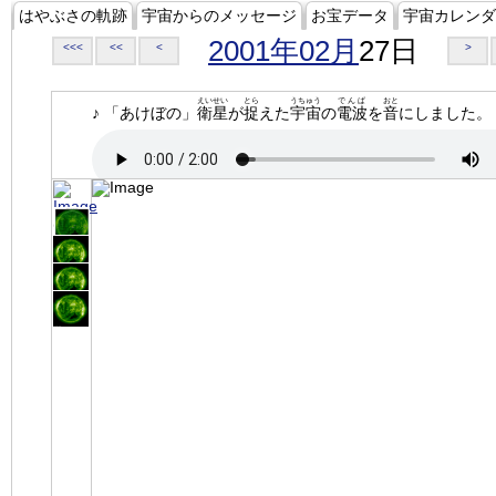
はやぶさの軌跡
宇宙からのメッセージ
お宝データ
宇宙カレンダ
2001年02月
27日
<<<
<<
<
>
えいせい
とら
うちゅう
でんぱ
おと
♪ 「あけぼの」
衛星
が
捉
えた
宇宙
の
電波
を
音
にしました。