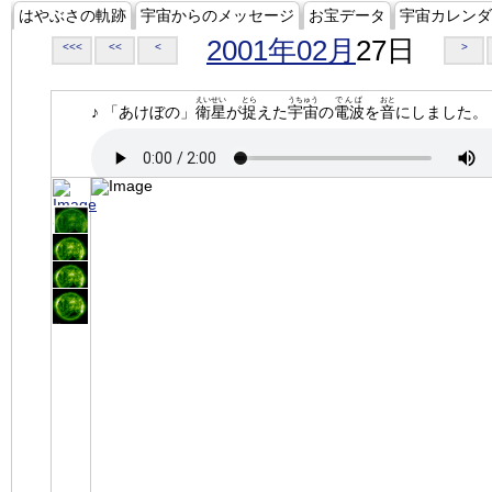
はやぶさの軌跡
宇宙からのメッセージ
お宝データ
宇宙カレンダ
2001年02月
27日
<<<
<<
<
>
えいせい
とら
うちゅう
でんぱ
おと
♪ 「あけぼの」
衛星
が
捉
えた
宇宙
の
電波
を
音
にしました。