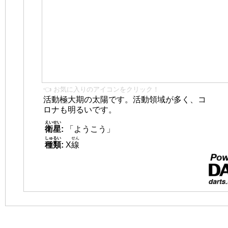
👈 お気に入りのアイコンをクリック！
活動極大期の太陽です。活動領域が多く、コ
ロナも明るいです。
えいせい
衛星
:
「ようこう」
しゅるい
せん
種類
:
X
線