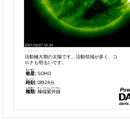
👈 お気に入りのアイコンをクリック！
活動極大期の太陽です。活動領域が多く、コ
ロナも明るいです。
えいせい
衛星
:
SOHO
じこく
時刻
:
0時24分
しゅるい
きょくたんしがいせん
種類
:
極端紫外線