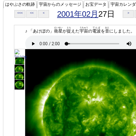
はやぶさの軌跡
宇宙からのメッセージ
お宝データ
宇宙カレンダ
2001年02月
27日
<<<
<<
<
>
えいせい
とら
うちゅう
でんぱ
おと
♪ 「あけぼの」
衛星
が
捉
えた
宇宙
の
電波
を
音
にしました。