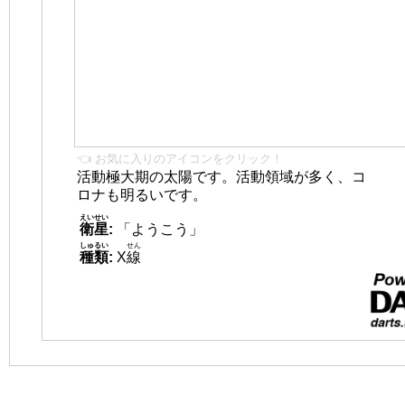
👈 お気に入りのアイコンをクリック！
活動極大期の太陽です。活動領域が多く、コ
ロナも明るいです。
えいせい
衛星
:
「ようこう」
しゅるい
せん
種類
:
X
線