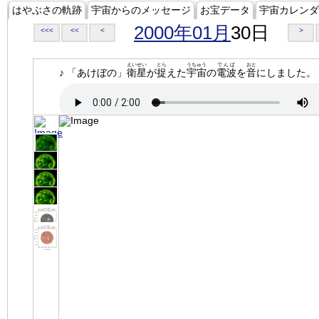
はやぶさの軌跡
宇宙からのメッセージ
お宝データ
宇宙カレンダ
2000年01月
30日
<<<
<<
<
>
えいせい
とら
うちゅう
でんぱ
おと
♪ 「あけぼの」
衛星
が
捉
えた
宇宙
の
電波
を
音
にしました。