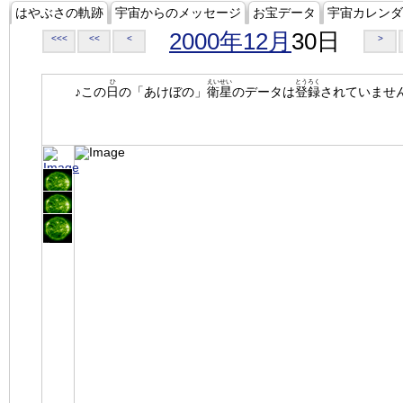
はやぶさの軌跡
宇宙からのメッセージ
お宝データ
宇宙カレンダ
2000年12月
30日
<<<
<<
<
>
ひ
えいせい
とうろく
♪この
日
の「あけぼの」
衛星
のデータは
登録
されていませ