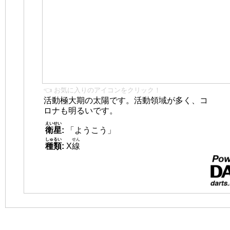
👈 お気に入りのアイコンをクリック！
活動極大期の太陽です。活動領域が多く、コ
ロナも明るいです。
えいせい
衛星
:
「ようこう」
しゅるい
せん
種類
:
X
線