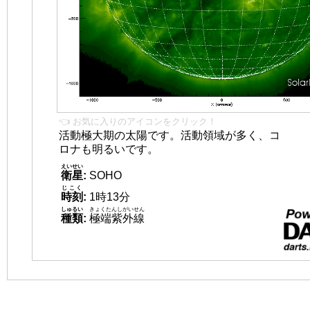
👈 お気に入りのアイコンをクリック！
活動極大期の太陽です。活動領域が多く、コ
ロナも明るいです。
えいせい
衛星
:
SOHO
じこく
時刻
:
1時13分
しゅるい
きょくたんしがいせん
種類
:
極端紫外線