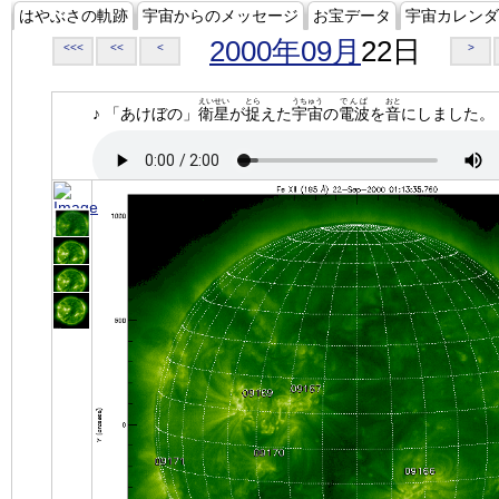
はやぶさの軌跡
宇宙からのメッセージ
お宝データ
宇宙カレンダ
2000年09月
22日
<<<
<<
<
>
えいせい
とら
うちゅう
でんぱ
おと
♪ 「あけぼの」
衛星
が
捉
えた
宇宙
の
電波
を
音
にしました。