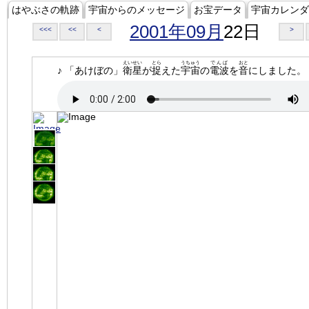
はやぶさの軌跡
宇宙からのメッセージ
お宝データ
宇宙カレンダ
2001年09月
22日
<<<
<<
<
>
えいせい
とら
うちゅう
でんぱ
おと
♪ 「あけぼの」
衛星
が
捉
えた
宇宙
の
電波
を
音
にしました。