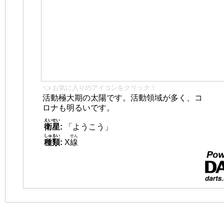
👈 お気に入りのアイコンをクリック！
活動極大期の太陽です。活動領域が多く、コ
ロナも明るいです。
えいせい
衛星
:
「ようこう」
しゅるい
せん
種類
:
X
線