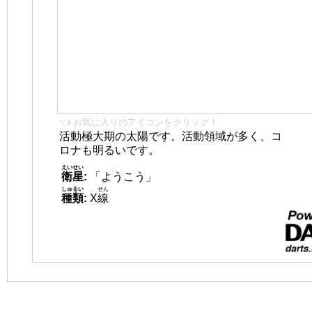
👈 お気に入りのアイコンをクリック！
活動極大期の太陽です。活動領域が多く、コ
ロナも明るいです。
えいせい
衛星
:
「ようこう」
しゅるい
せん
種類
:
X
線