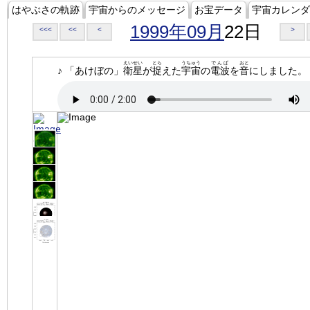
はやぶさの軌跡
宇宙からのメッセージ
お宝データ
宇宙カレンダ
1999年09月
22日
<<<
<<
<
>
えいせい
とら
うちゅう
でんぱ
おと
♪ 「あけぼの」
衛星
が
捉
えた
宇宙
の
電波
を
音
にしました。