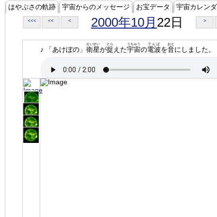
はやぶさの軌跡
宇宙からのメッセージ
お宝データ
宇宙カレンダ
2000年10月
22日
<<<
<<
<
>
えいせい
とら
うちゅう
でんぱ
おと
♪ 「あけぼの」
衛星
が
捉
えた
宇宙
の
電波
を
音
にしました。