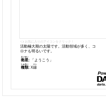
👈 お気に入りのアイコンをクリック！
活動極大期の太陽です。活動領域が多く、コ
ロナも明るいです。
えいせい
衛星
:
「ようこう」
しゅるい
せん
種類
:
X
線