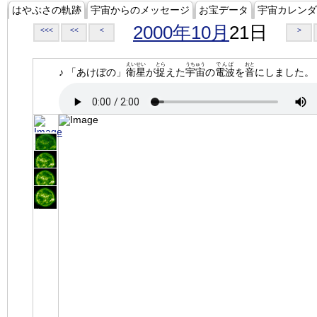
はやぶさの軌跡
宇宙からのメッセージ
お宝データ
宇宙カレンダ
2000年10月
21日
<<<
<<
<
>
えいせい
とら
うちゅう
でんぱ
おと
♪ 「あけぼの」
衛星
が
捉
えた
宇宙
の
電波
を
音
にしました。