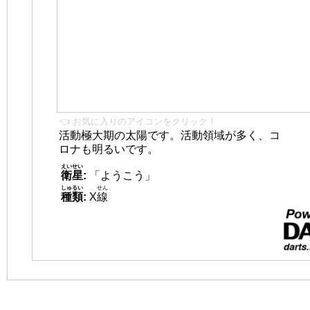
👈 お気に入りのアイコンをクリック！
活動極大期の太陽です。活動領域が多く、コ
ロナも明るいです。
えいせい
衛星
:
「ようこう」
しゅるい
せん
種類
:
X
線