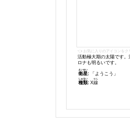
👈 お気に入りのアイコンをク
活動極大期の太陽です。
ロナも明るいです。
えいせい
衛星
:
「ようこう」
しゅるい
せん
種類
:
X
線