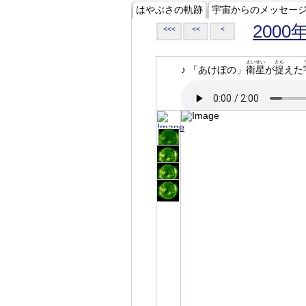
はやぶさの軌跡
宇宙からのメッセー
2000
<<<
<<
<
えいせい
とら
♪ 「あけぼの」
衛星
が
捉
えた