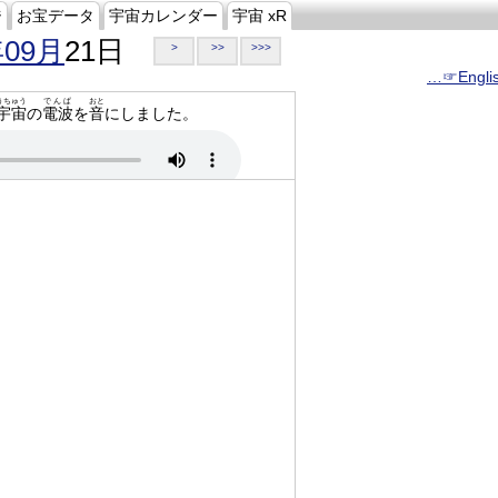
ジ
お宝データ
宇宙カレンダー
宇宙 xR
年09月
21日
>
>>
>>>
…☞Engli
うちゅう
でんぱ
おと
宇宙
の
電波
を
音
にしました。