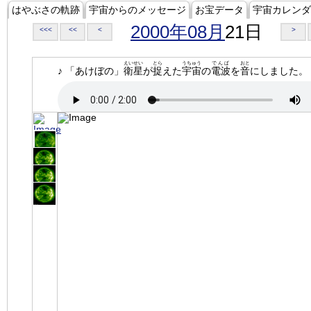
はやぶさの軌跡
宇宙からのメッセージ
お宝データ
宇宙カレンダ
2000年08月
21日
<<<
<<
<
>
えいせい
とら
うちゅう
でんぱ
おと
♪ 「あけぼの」
衛星
が
捉
えた
宇宙
の
電波
を
音
にしました。