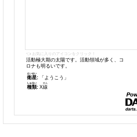
👈 お気に入りのアイコンをクリック！
活動極大期の太陽です。活動領域が多く、コ
ロナも明るいです。
えいせい
衛星
:
「ようこう」
しゅるい
せん
種類
:
X
線