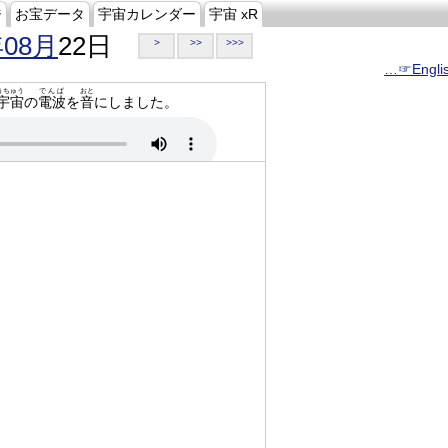
ジ
お宝データ
宇宙カレンダー
宇宙 xR
年08月
22日
>
>>
>>>
…☞Engli
うちゅう
でんぱ
おと
宇宙
の
電波
を
音
にしました。