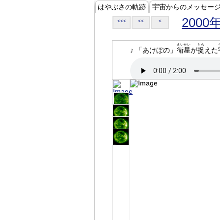
はやぶさの軌跡
宇宙からのメッセー
2000
<<<
<<
<
えいせい
とら
♪ 「あけぼの」
衛星
が
捉
えた