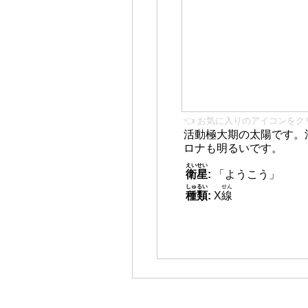
👈 お気に入りのアイコンをク
活動極大期の太陽です。
ロナも明るいです。
えいせい
衛星
:
「ようこう」
しゅるい
せん
種類
:
X
線