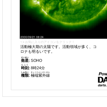
👈 お気に入りのアイコンをクリック！
活動極大期の太陽です。活動領域が多く、コ
ロナも明るいです。
えいせい
衛星
:
SOHO
じこく
時刻
:
8時24分
しゅるい
きょくたんしがいせん
種類
:
極端紫外線