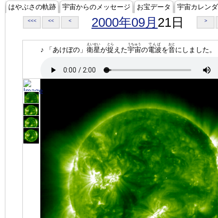
はやぶさの軌跡
宇宙からのメッセージ
お宝データ
宇宙カレンダ
2000年09月
21日
<<<
<<
<
>
えいせい
とら
うちゅう
でんぱ
おと
♪ 「あけぼの」
衛星
が
捉
えた
宇宙
の
電波
を
音
にしました。