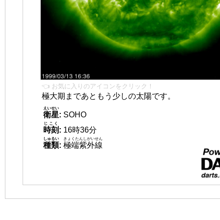
👈 お気に入りのアイコンをクリック！
極大期まであともう少しの太陽です。
えいせい
衛星
:
SOHO
じこく
時刻
:
16時36分
しゅるい
きょくたんしがいせん
種類
:
極端紫外線