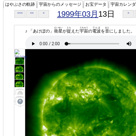
はやぶさの軌跡
宇宙からのメッセージ
お宝データ
宇宙カレンダ
1999年03月
13日
<<<
<<
<
>
えいせい
とら
うちゅう
でんぱ
おと
♪ 「あけぼの」
衛星
が
捉
えた
宇宙
の
電波
を
音
にしました。