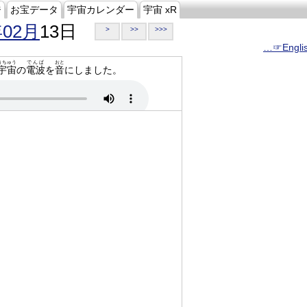
ジ
お宝データ
宇宙カレンダー
宇宙 xR
年02月
13日
>
>>
>>>
…☞Engli
うちゅう
でんぱ
おと
宇宙
の
電波
を
音
にしました。