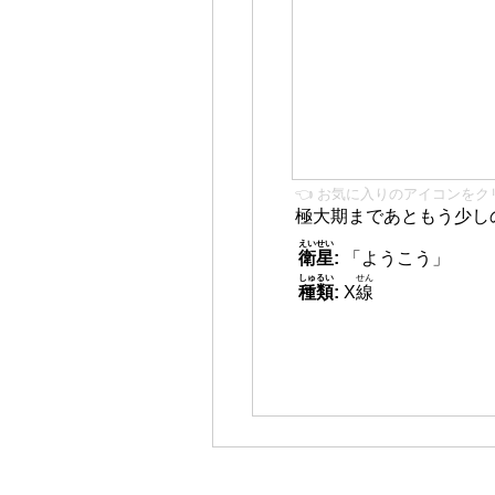
👈 お気に入りのアイコンをク
極大期まであともう少し
えいせい
衛星
:
「ようこう」
しゅるい
せん
種類
:
X
線