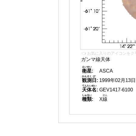
👈 お気に入りのアイコンをク
ガンマ線天体
えいせい
衛星
:
ASCA
かんそく
び
観測
日
:
1999年02月13日
てんたいめい
天体名
:
GEV1417-6100
しゅるい
せん
種類
:
X
線