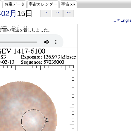
ジ
お宝データ
宇宙カレンダー
宇宙 xR
年02月
15日
>
>>
>>>
…☞Engli
うちゅう
でんぱ
おと
宇宙
の
電波
を
音
にしました。