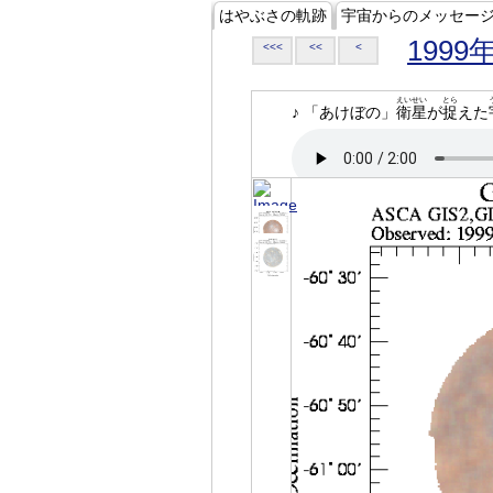
はやぶさの軌跡
宇宙からのメッセー
1999
<<<
<<
<
えいせい
とら
♪ 「あけぼの」
衛星
が
捉
えた