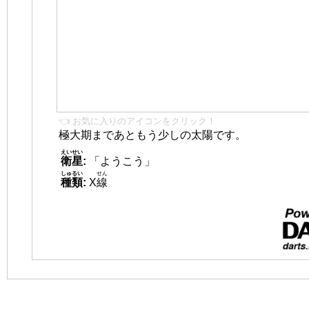
👈 お気に入りのアイコンをクリック！
極大期まであともう少しの太陽です。
えいせい
衛星
:
「ようこう」
しゅるい
せん
種類
:
X
線