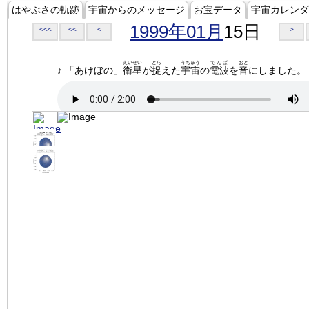
はやぶさの軌跡
宇宙からのメッセージ
お宝データ
宇宙カレンダ
1999年01月
15日
<<<
<<
<
>
えいせい
とら
うちゅう
でんぱ
おと
♪ 「あけぼの」
衛星
が
捉
えた
宇宙
の
電波
を
音
にしました。