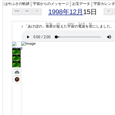
はやぶさの軌跡
宇宙からのメッセージ
お宝データ
宇宙カレンダ
1998年12月
15日
<<<
<<
<
>
えいせい
とら
うちゅう
でんぱ
おと
♪ 「あけぼの」
衛星
が
捉
えた
宇宙
の
電波
を
音
にしました。