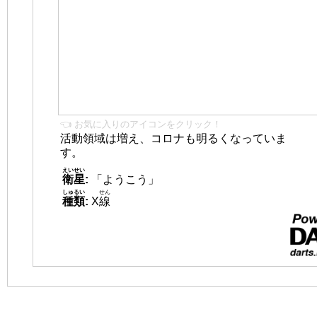
👈 お気に入りのアイコンをクリック！
活動領域は増え、コロナも明るくなっていま
す。
えいせい
衛星
:
「ようこう」
しゅるい
せん
種類
:
X
線