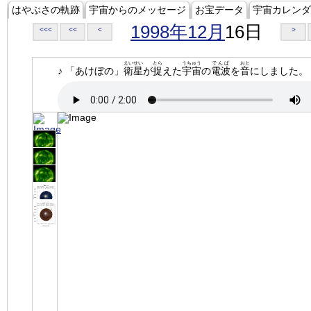
はやぶさの軌跡
宇宙からのメッセージ
お宝データ
宇宙カレンダ
1998年12月
16日
<<<
<<
<
>
えいせい
とら
うちゅう
でんぱ
おと
♪ 「あけぼの」
衛星
が
捉
えた
宇宙
の
電波
を
音
にしました。