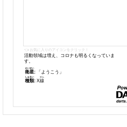
👈 お気に入りのアイコンをクリック！
活動領域は増え、コロナも明るくなっていま
す。
えいせい
衛星
:
「ようこう」
しゅるい
せん
種類
:
X
線