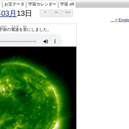
ジ
お宝データ
宇宙カレンダー
宇宙 xR
年03月
13日
>
>>
>>>
…☞Engli
うちゅう
でんぱ
おと
宇宙
の
電波
を
音
にしました。