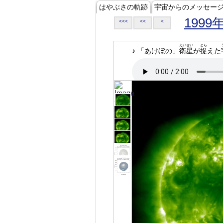
はやぶさの軌跡
宇宙からのメッセー
1999
<<<
<<
<
えいせい
とら
♪ 「あけぼの」
衛星
が
捉
えた