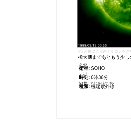
👈 お気に入りのアイコンをク
極大期まであともう少し
えいせい
衛星
:
SOHO
じこく
時刻
:
0時36分
しゅるい
きょくたんしがいせん
種類
:
極端紫外線