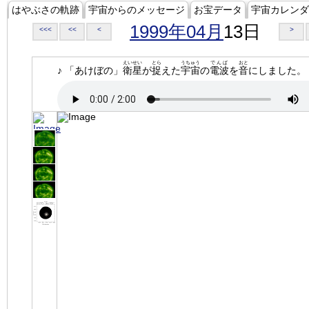
はやぶさの軌跡
宇宙からのメッセージ
お宝データ
宇宙カレンダ
1999年04月
13日
<<<
<<
<
>
えいせい
とら
うちゅう
でんぱ
おと
♪ 「あけぼの」
衛星
が
捉
えた
宇宙
の
電波
を
音
にしました。