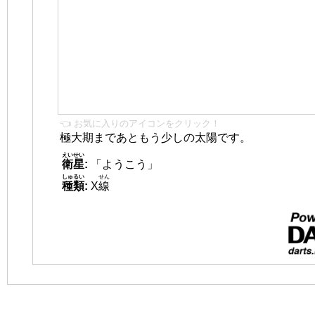
👈 お気に入りのアイコンをクリック！
極大期まであともう少しの太陽です。
えいせい
衛星
:
「ようこう」
しゅるい
せん
種類
:
X
線