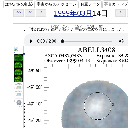
はやぶさの軌跡
宇宙からのメッセージ
お宝データ
宇宙カレンダ
1999年03月
14日
<<<
<<
<
>
えいせい
とら
うちゅう
でんぱ
おと
♪ 「あけぼの」
衛星
が
捉
えた
宇宙
の
電波
を
音
にしました。