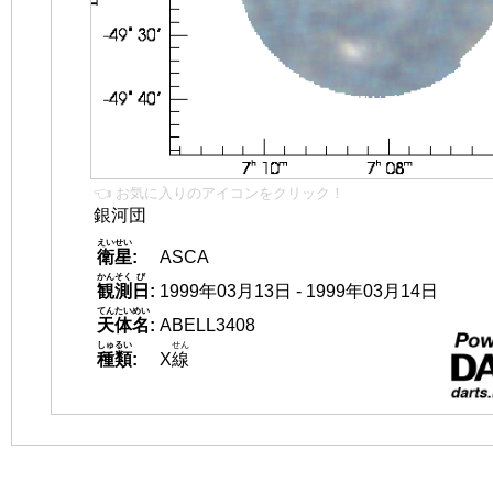
👈 お気に入りのアイコンをクリック！
銀河団
えいせい
衛星
:
ASCA
かんそく
び
観測
日
:
1999年03月13日 - 1999年03月14日
てんたいめい
天体名
:
ABELL3408
しゅるい
せん
種類
:
X
線