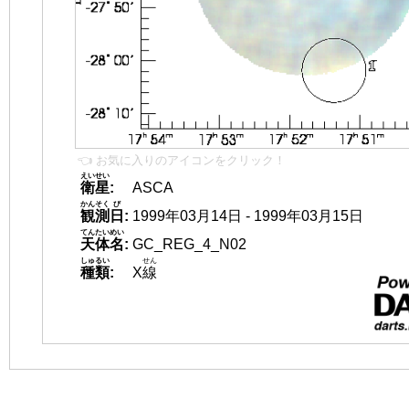
👈 お気に入りのアイコンをクリック！
えいせい
衛星
:
ASCA
かんそく
び
観測
日
:
1999年03月14日 - 1999年03月15日
てんたいめい
天体名
:
GC_REG_4_N02
しゅるい
せん
種類
:
X
線