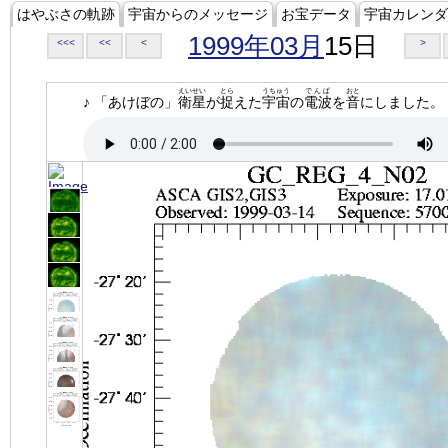
はやぶさの軌跡
宇宙からのメッセージ
お宝データ
宇宙カレンダ
1999年03月
15日
<<<
<<
<
>
えいせい
とら
うちゅう
でんぱ
おと
♪ 「あけぼの」
衛星
が
捉
えた
宇宙
の
電波
を
音
にしました。