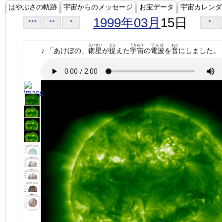
はやぶさの軌跡
宇宙からのメッセージ
お宝データ
宇宙カレンダ
1999年03月
15日
<<<
<<
<
>
えいせい
とら
うちゅう
でんぱ
おと
♪ 「あけぼの」
衛星
が
捉
えた
宇宙
の
電波
を
音
にしました。