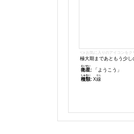
👈 お気に入りのアイコンをク
極大期まであともう少し
えいせい
衛星
:
「ようこう」
しゅるい
せん
種類
:
X
線