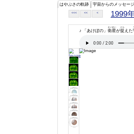
はやぶさの軌跡
宇宙からのメッセー
1999
<<<
<<
<
えいせい
とら
♪ 「あけぼの」
衛星
が
捉
えた