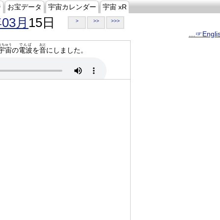
ジ
お宝データ
宇宙カレンダー
宇宙 xR
年03月
15日
>
>>
>>>
…☞Engli
うちゅう
でんぱ
おと
宇宙
の
電波
を
音
にしました。