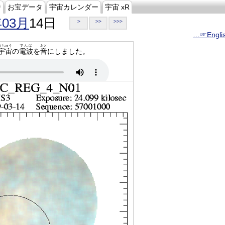
ジ
お宝データ
宇宙カレンダー
宇宙 xR
年03月
14日
>
>>
>>>
…☞Engli
うちゅう
でんぱ
おと
宇宙
の
電波
を
音
にしました。