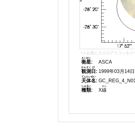
👈 お気に入りのアイコンをク
えいせい
衛星
:
ASCA
かんそく
び
観測
日
:
1999年03月14日
てんたいめい
天体名
:
GC_REG_4_N0
しゅるい
せん
種類
:
X
線