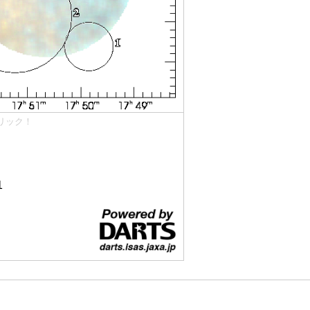
リック！
1