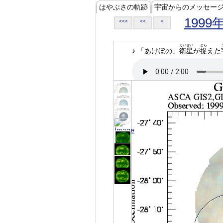
はやぶさの軌跡
宇宙からのメッセー
1999
<<<
<<
<
えいせい
とら
♪ 「あけぼの」
衛星
が
捉
えた