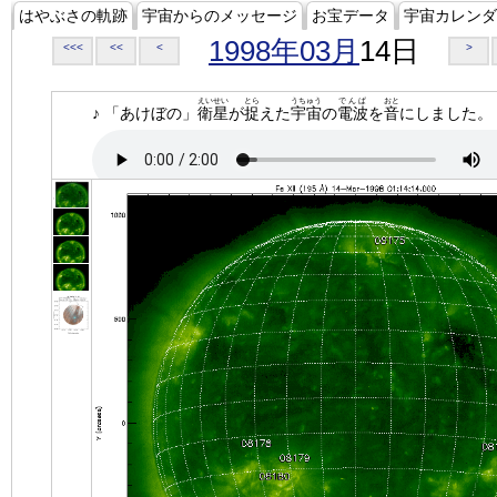
はやぶさの軌跡
宇宙からのメッセージ
お宝データ
宇宙カレンダ
1998年03月
14日
<<<
<<
<
>
えいせい
とら
うちゅう
でんぱ
おと
♪ 「あけぼの」
衛星
が
捉
えた
宇宙
の
電波
を
音
にしました。