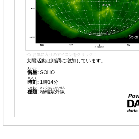
👈 お気に入りのアイコンをクリック！
太陽活動は順調に増加しています。
えいせい
衛星
:
SOHO
じこく
時刻
:
1時14分
しゅるい
きょくたんしがいせん
種類
:
極端紫外線