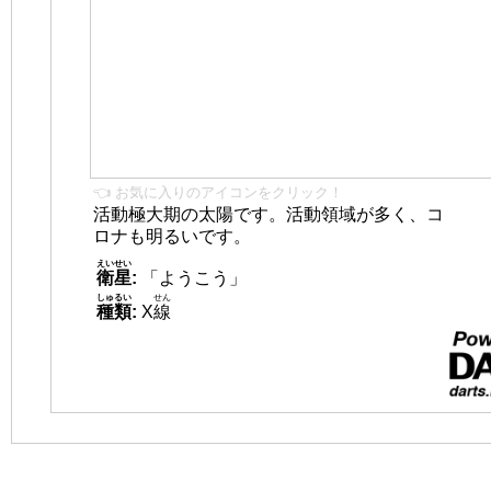
👈 お気に入りのアイコンをクリック！
活動極大期の太陽です。活動領域が多く、コ
ロナも明るいです。
えいせい
衛星
:
「ようこう」
しゅるい
せん
種類
:
X
線