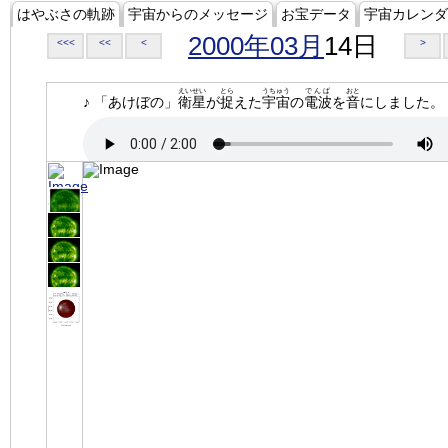
はやぶさの軌跡
宇宙からのメッセージ
お宝データ
宇宙カレンダ
2000年03月
14日
<<<
<<
<
>
えいせい
とら
うちゅう
でんぱ
おと
♪ 「あけぼの」
衛星
が
捉
えた
宇宙
の
電波
を
音
にしました。