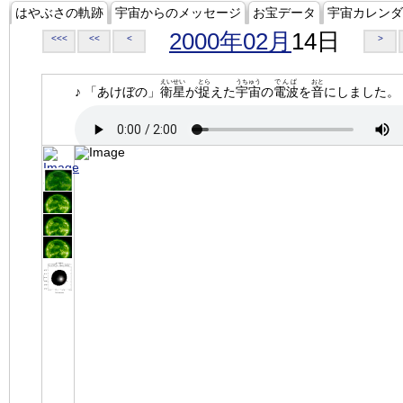
はやぶさの軌跡
宇宙からのメッセージ
お宝データ
宇宙カレンダ
2000年02月
14日
<<<
<<
<
>
えいせい
とら
うちゅう
でんぱ
おと
♪ 「あけぼの」
衛星
が
捉
えた
宇宙
の
電波
を
音
にしました。