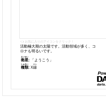
👈 お気に入りのアイコンをクリック！
活動極大期の太陽です。活動領域が多く、コ
ロナも明るいです。
えいせい
衛星
:
「ようこう」
しゅるい
せん
種類
:
X
線