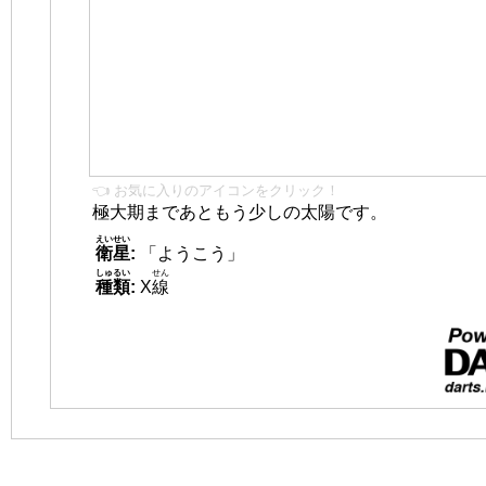
👈 お気に入りのアイコンをクリック！
極大期まであともう少しの太陽です。
えいせい
衛星
:
「ようこう」
しゅるい
せん
種類
:
X
線