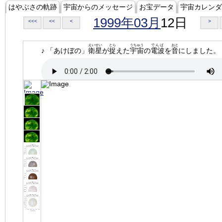
はやぶさの軌跡
宇宙からのメッセージ
お宝データ
宇宙カレンダ
1999年03月
12日
<<<
<<
<
>
えいせい
とら
うちゅう
でんぱ
おと
♪ 「あけぼの」
衛星
が
捉
えた
宇宙
の
電波
を
音
にしました。