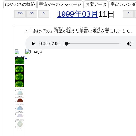
はやぶさの軌跡
宇宙からのメッセージ
お宝データ
宇宙カレンダ
1999年03月
11日
<<<
<<
<
>
えいせい
とら
うちゅう
でんぱ
おと
♪ 「あけぼの」
衛星
が
捉
えた
宇宙
の
電波
を
音
にしました。