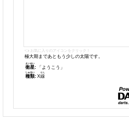
👈 お気に入りのアイコンをクリック！
極大期まであともう少しの太陽です。
えいせい
衛星
:
「ようこう」
しゅるい
せん
種類
:
X
線