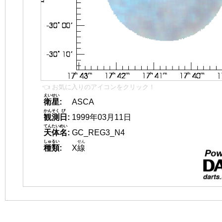
👈 お気に入りのアイコンをクリック！
えいせい
衛星
:
ASCA
かんそく
び
観測
日
:
1999年03月11日
てんたいめい
天体名
:
GC_REG3_N4
しゅるい
せん
種類
:
X
線