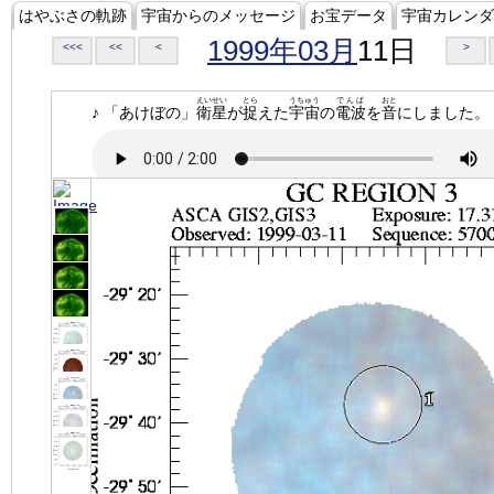
はやぶさの軌跡
宇宙からのメッセージ
お宝データ
宇宙カレンダ
1999年03月
11日
<<<
<<
<
>
えいせい
とら
うちゅう
でんぱ
おと
♪ 「あけぼの」
衛星
が
捉
えた
宇宙
の
電波
を
音
にしました。