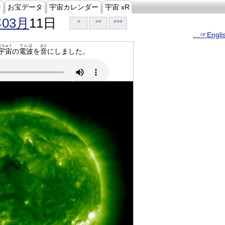
ジ
お宝データ
宇宙カレンダー
宇宙 xR
年03月
11日
>
>>
>>>
…☞Engli
うちゅう
でんぱ
おと
宇宙
の
電波
を
音
にしました。