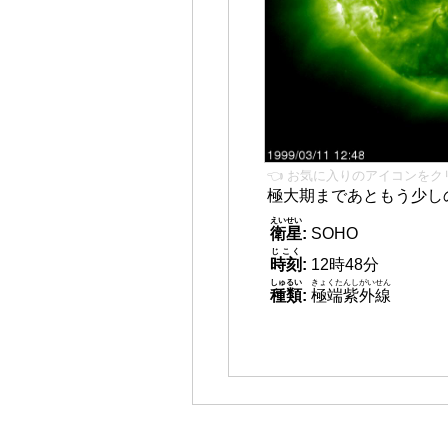
👈 お気に入りのアイコンをク
極大期まであともう少し
えいせい
衛星
:
SOHO
じこく
時刻
:
12時48分
しゅるい
きょくたんしがいせん
種類
:
極端紫外線