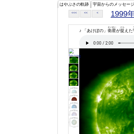
はやぶさの軌跡
宇宙からのメッセー
1999
<<<
<<
<
えいせい
とら
♪ 「あけぼの」
衛星
が
捉
えた