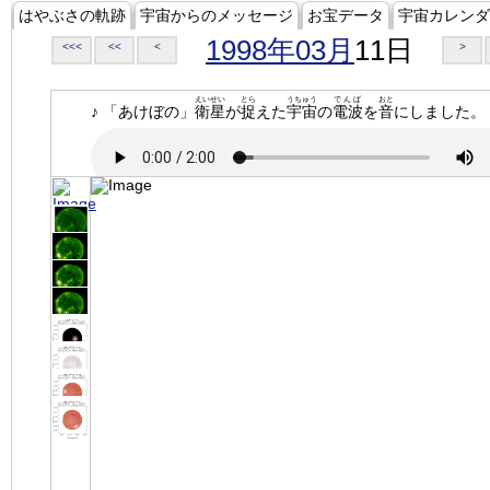
はやぶさの軌跡
宇宙からのメッセージ
お宝データ
宇宙カレンダ
1998年03月
11日
<<<
<<
<
>
えいせい
とら
うちゅう
でんぱ
おと
♪ 「あけぼの」
衛星
が
捉
えた
宇宙
の
電波
を
音
にしました。