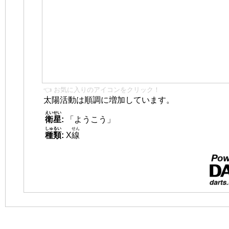
👈 お気に入りのアイコンをクリック！
太陽活動は順調に増加しています。
えいせい
衛星
:
「ようこう」
しゅるい
せん
種類
:
X
線