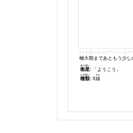
👈 お気に入りのアイコンをク
極大期まであともう少し
えいせい
衛星
:
「ようこう」
しゅるい
せん
種類
:
X
線