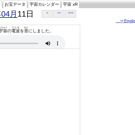
ジ
お宝データ
宇宙カレンダー
宇宙 xR
年04月
11日
>
>>
>>>
…☞Engli
うちゅう
でんぱ
おと
宇宙
の
電波
を
音
にしました。