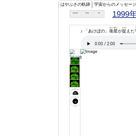
はやぶさの軌跡
宇宙からのメッセー
1999
<<<
<<
<
えいせい
とら
♪ 「あけぼの」
衛星
が
捉
えた