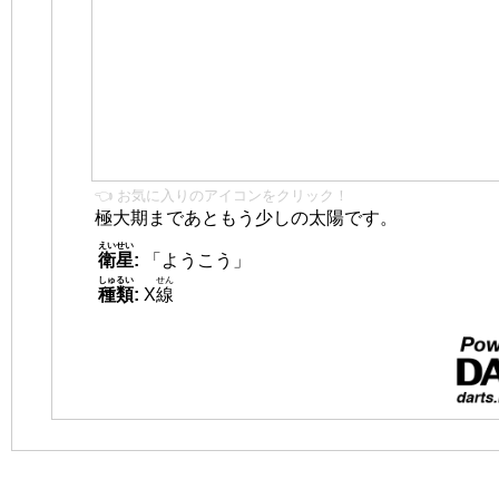
👈 お気に入りのアイコンをクリック！
極大期まであともう少しの太陽です。
えいせい
衛星
:
「ようこう」
しゅるい
せん
種類
:
X
線