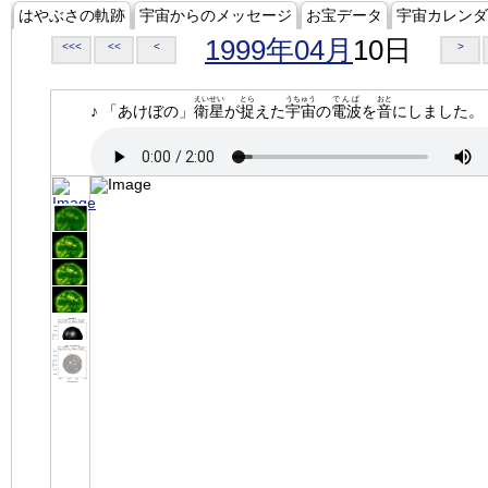
はやぶさの軌跡
宇宙からのメッセージ
お宝データ
宇宙カレンダ
1999年04月
10日
<<<
<<
<
>
えいせい
とら
うちゅう
でんぱ
おと
♪ 「あけぼの」
衛星
が
捉
えた
宇宙
の
電波
を
音
にしました。