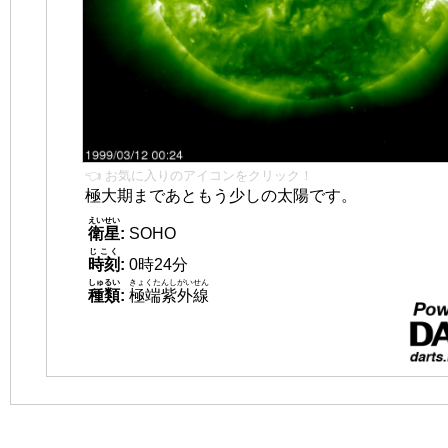
👈 お気に入りのアイコンをクリック！
極大期まであともう少しの太陽です。
えいせい
衛星
:
SOHO
じこく
時刻
:
0時24分
しゅるい
きょくたんしがいせん
種類
:
極端紫外線