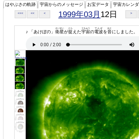
はやぶさの軌跡
宇宙からのメッセージ
お宝データ
宇宙カレンダ
1999年03月
12日
<<<
<<
<
>
えいせい
とら
うちゅう
でんぱ
おと
♪ 「あけぼの」
衛星
が
捉
えた
宇宙
の
電波
を
音
にしました。