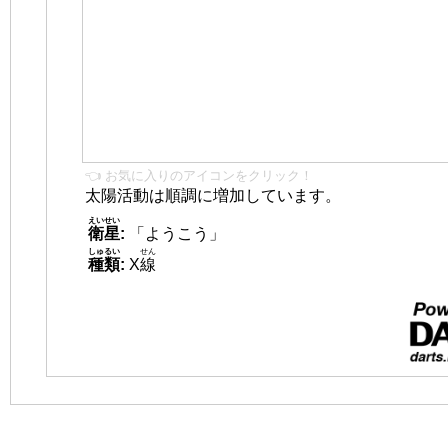
👈 お気に入りのアイコンをクリック！
太陽活動は順調に増加しています。
えいせい
衛星
:
「ようこう」
しゅるい
せん
種類
:
X
線