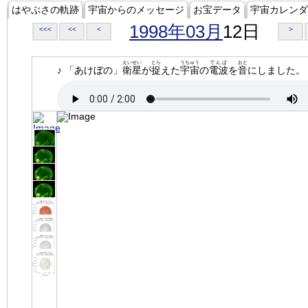
はやぶさの軌跡
宇宙からのメッセージ
お宝データ
宇宙カレンダ
1998年03月
12日
<<<
<<
<
>
えいせい
とら
うちゅう
でんぱ
おと
♪ 「あけぼの」
衛星
が
捉
えた
宇宙
の
電波
を
音
にしました。