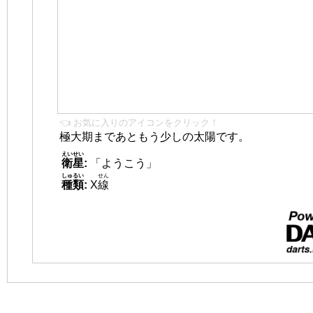
👈 お気に入りのアイコンをクリック！
極大期まであともう少しの太陽です。
えいせい
衛星
:
「ようこう」
しゅるい
せん
種類
:
X
線