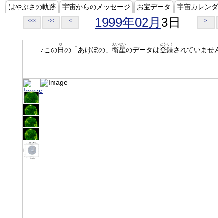
はやぶさの軌跡
宇宙からのメッセージ
お宝データ
宇宙カレンダ
1999年02月
3日
<<<
<<
<
>
ひ
えいせい
とうろく
♪この
日
の「あけぼの」
衛星
のデータは
登録
されていませ