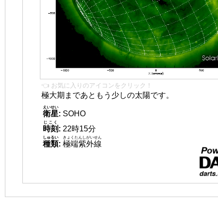
👈 お気に入りのアイコンをクリック！
極大期まであともう少しの太陽です。
えいせい
衛星
:
SOHO
じこく
時刻
:
22時15分
しゅるい
きょくたんしがいせん
種類
:
極端紫外線