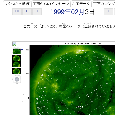
はやぶさの軌跡
宇宙からのメッセージ
お宝データ
宇宙カレンダ
1999年02月
3日
<<<
<<
<
>
ひ
えいせい
とうろく
♪この
日
の「あけぼの」
衛星
のデータは
登録
されていませ